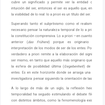
cubre un significado y permite ver la entidad como tal
intuición del ser, entonces el ser es aquello que, en princip
la visibilidad de lo real: lo a priori es un título del ser.
Superando tanto el subjetivismo como el realismo ingen
necesario pensar la naturaleza temporal de lo a priori y su 
la constitución comprensiva. Lo a priori —en cuanto título d
anterior (
das Frühere
) porque es originario respec
interpretación de los modos de ser de los entes. Por ello, la
verdadero a priori remite a la elaboración del significado 
ser mismo, en tanto que aquello más originario que debe d
la esfera de posibilidad última (
Gegebenheit
) de la dona
entes. Es en este horizonte donde se arraiga una determi
investigadora: pensar siguiendo la orientación de las sendas
A lo largo de más de un siglo, la reflexión heideggeria
temporalidad ha seguido estimulando el debate filosófico 
con distintos ámbitos, como la fenomenología existencial, 