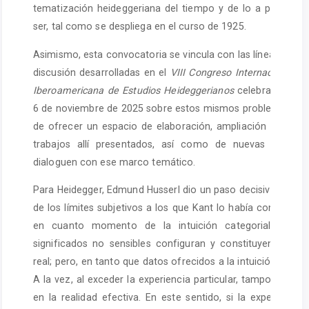
tematización heideggeriana del tiempo y de lo a priori com
ser, tal como se despliega en el curso de 1925.
Asimismo, esta convocatoria se vincula con las líneas de inv
discusión desarrolladas en el
VIII Congreso Internacional de
Iberoamericana de Estudios Heideggerianos
celebrado en Bra
6 de noviembre de 2025 sobre estos mismos problemas, con
de ofrecer un espacio de elaboración, ampliación y public
trabajos allí presentados, así como de nuevas contrib
dialoguen con ese marco temático.
Para Heidegger, Edmund Husserl dio un paso decisivo al libera
de los límites subjetivos a los que Kant lo había confinado.
en cuanto momento de la intuición categorial, mues
significados no sensibles configuran y constituyen la visib
real; pero, en tanto que datos ofrecidos a la intuición, no so
A la vez, al exceder la experiencia particular, tampoco está
en la realidad efectiva. En este sentido, si la experiencia 