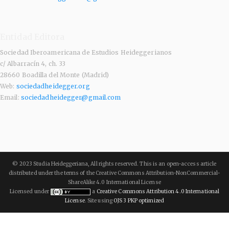
Entidad Editora
Sociedad Iberoamericana de Estudios Heideggerianos
c/ Albarracín 4, ch. 33
28660 Boadilla del Monte (Madrid)
Web:
sociedadheidegger.org
Email:
sociedadheidegger@gmail.com
© 2023 Studia Heideggeriana, All rights reserved. This is an open-access article
distributed under the terms of the Creative Commons Attribution-NonCommercial-
ShareAlike 4.0 International License
Licensed under
a
Creative Commons Attribution 4.0 International
License
. Site using
OJS 3 PKP optimized