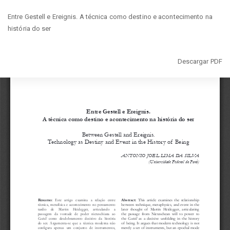
Volver
Entre Gestell e Ereignis. A técnica como destino e acontecimento na
a
história do ser
los
detalles
del
Descargar
Descargar PDF
artículo