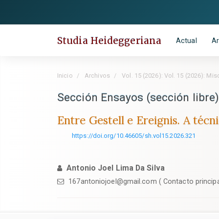
Salto
rápido
al
Studia Heideggeriana
Actual
Ar
contenido
de
la
Inicio
Archivos
Vol. 15 (2026): Vol. 15 (2026): Mis
página
Navegación
Sección Ensayos (sección libre
principal
Entre Gestell e Ereignis. A téc
Contenido
principal
https://doi.org/10.46605/sh.vol15.2026.321
Barra
lateral
Antonio Joel Lima Da Silva
167antoniojoel@gmail.com ( Contacto principa