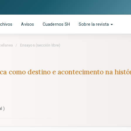
chivos
Avisos
Cuadernos SH
Sobre la revista
cellanea
Ensayos (sección libre)
)
nica como destino e acontecimento na histó
l )