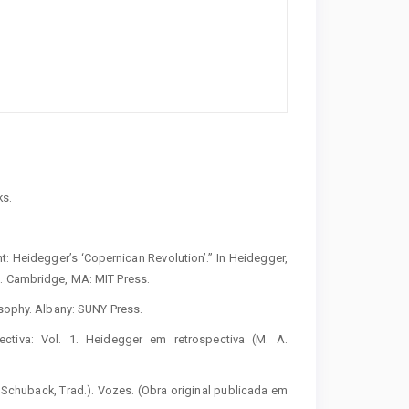
ks.
 Heidegger’s ‘Copernican Revolution’.” In Heidegger,
0. Cambridge, MA: MIT Press.
osophy. Albany: SUNY Press.
tiva: Vol. 1. Heidegger em retrospectiva (M. A.
Schuback, Trad.). Vozes. (Obra original publicada em