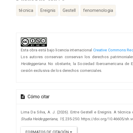
técnica
Ereignis
Gestell
fenomenologia
Detalles
del
artículo
Esta obra está bajo licencia internacional
Creative Commons Rec
Los autores conservan conservan los derechos patrimoniale
Heideggeriana
. No obstante, la Sociedad Iberoamericana de E
cesión exclusiva de los derechos comerciales.
Cómo citar
Lima Da Silva, A. J. (2026). Entre Gestell e Ereignis. A técnic
Studia Heideggeriana
,
15
, 235-250. https://doi.org/10.46605/sh.
FORMATOS DE CITACIÓN