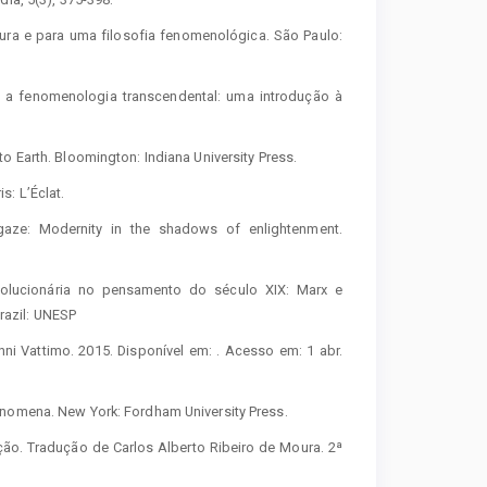
ra e para uma filosofia fenomenológica. São Paulo:
 a fenomenologia transcendental: uma introdução à
o Earth. Bloomington: Indiana University Press.
: L’Éclat.
 gaze: Modernity in the shadows of enlightenment.
evolucionária no pensamento do século XIX: Marx e
Brazil: UNESP
nni Vattimo. 2015. Disponível em:
. Acesso em: 1 abr.
enomena. New York: Fordham University Press.
o. Tradução de Carlos Alberto Ribeiro de Moura. 2ª