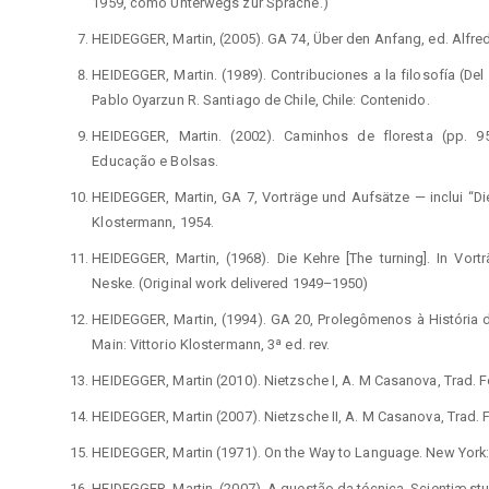
1959, como Unterwegs zur Sprache.)
HEIDEGGER, Martin, (2005). GA 74, Über den Anfang, ed. Alfred
HEIDEGGER, Martin. (1989). Contribuciones a la filosofía (Del
Pablo Oyarzun R. Santiago de Chile, Chile: Contenido.
HEIDEGGER, Martin. (2002). Caminhos de floresta (pp. 9
Educação e Bolsas.
HEIDEGGER, Martin, GA 7, Vorträge und Aufsätze — inclui “Die
Klostermann, 1954.
HEIDEGGER, Martin, (1968). Die Kehre [The turning]. In Vor
Neske. (Original work delivered 1949–1950)
HEIDEGGER, Martin, (1994). GA 20, Prolegômenos à História 
Main: Vittorio Klostermann, 3ª ed. rev.
HEIDEGGER, Martin (2010). Nietzsche I, A. M Casanova, Trad. Fo
HEIDEGGER, Martin (2007). Nietzsche II, A. M Casanova, Trad. F
HEIDEGGER, Martin (1971). On the Way to Language. New York
HEIDEGGER, Martin. (2007). A questão da técnica. Scientiæ stud