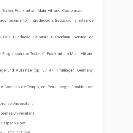
 Denker. Frankfurt am Main: Vittorio Klostermann.
 acontecimiento). Introducción, traducción y notas de
5-138). Fundação Calouste Gulbenkian. Serviço de
 Frage nach der Technik”. Frankfurt am Main: Vittorio
träge und Aufsätze (pp. 37–47). Pfullingen, Germany:
do Conceito de Tempo, ed. Petra Jaeger. Frankfurt am
rense Universitária.
orense Universitária.
: Harper & Row.
ia, 5(3), 375-398.