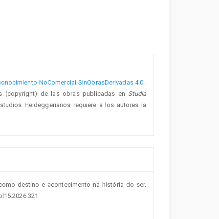
onocimiento-NoComercial-SinObrasDerivadas 4.0
.
s (copyright) de las obras publicadas en
Studia
studios Heideggerianos requiere a los autores la
a como destino e acontecimento na história do ser.
vol15.2026.321