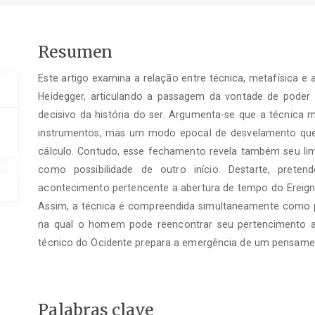
Contenido
Resumen
del
Este artigo examina a relação entre técnica, metafísica 
artículo
Heidegger, articulando a passagem da vontade de poder
principal
decisivo da história do ser. Argumenta-se que a técnic
instrumentos, mas um modo epocal de desvelamento que 
cálculo. Contudo, esse fechamento revela também seu limi
como possibilidade de outro início. Destarte, prete
acontecimento pertencente a abertura de tempo do Ereigni
Assim, a técnica é compreendida simultaneamente como p
na qual o homem pode reencontrar seu pertencimento ao
técnico do Ocidente prepara a emergência de um pensamen
Palabras clave