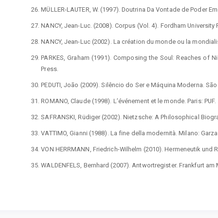
MÜLLER-LAUTER, W. (1997). Doutrina Da Vontade de Poder Em 
NANCY, Jean-Luc. (2008). Corpus (Vol. 4). Fordham University 
NANCY, Jean-Luc (2002). La création du monde ou la mondialisa
PARKES, Graham (1991). Composing the Soul: Reaches of Nie
Press.
PEDUTI, João (2009). Silêncio do Ser e Máquina Moderna. São 
ROMANO, Claude (1998). L’événement et le monde. Paris: PUF.
SAFRANSKI, Rüdiger (2002). Nietzsche: A Philosophical Biogr
VATTIMO, Gianni (1988). La fine della modernità. Milano: Garzan
VON HERRMANN, Friedrich-Wilhelm (2010). Hermeneutik und Re
WALDENFELS, Bernhard (2007). Antwortregister. Frankfurt am