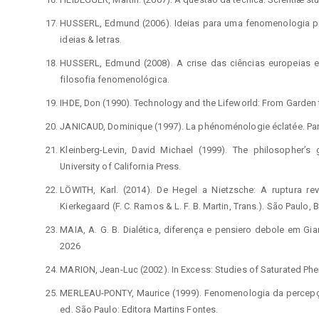
HUSSERL, Edmund (2006). Ideias para uma fenomenologia pu
ideias & letras.
HUSSERL, Edmund (2008). A crise das ciências europeias e
filosofia fenomenológica.
IHDE, Don (1990). Technology and the Lifeworld: From Garden t
JANICAUD, Dominique (1997). La phénoménologie éclatée. Paris
Kleinberg-Levin, David Michael (1999). The philosopher’s
University of California Press.
LÖWITH, Karl. (2014). De Hegel a Nietzsche: A ruptura r
Kierkegaard (F. C. Ramos & L. F. B. Martin, Trans.). São Paulo, 
MAIA, A. G. B. Dialética, diferença e pensiero debole em Gia
2026
MARION, Jean-Luc (2002). In Excess: Studies of Saturated Ph
MERLEAU-PONTY, Maurice (1999). Fenomenologia da percepçã
ed. São Paulo: Editora Martins Fontes.