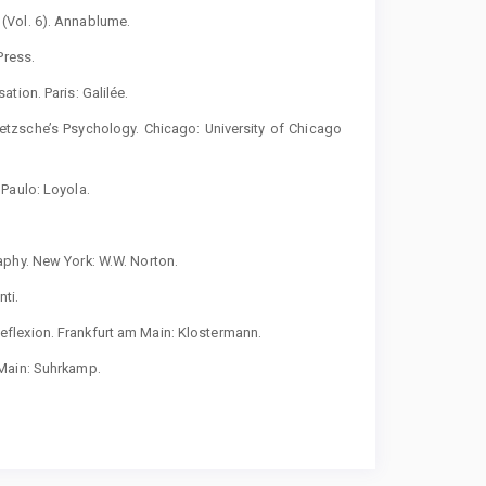
(Vol. 6). Annablume.
Press.
tion. Paris: Galilée.
tzsche’s Psychology. Chicago: University of Chicago
Paulo: Loyola.
aphy. New York: W.W. Norton.
ti.
flexion. Frankfurt am Main: Klostermann.
 Main: Suhrkamp.