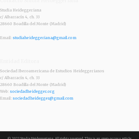
Contacto Studia Heideggeriana
Studia Heideggeriana
c/ Albarracín 4, ch. 33
28660 Boadilla del Monte (Madrid)
Email:
studiaheideggeriana@gmail.com
Entidad Editora
Sociedad Iberoamericana de Estudios Heideggerianos
c/ Albarracín 4, ch. 33
28660 Boadilla del Monte (Madrid)
Web:
sociedadheidegger.org
Email:
sociedadheidegger@gmail.com
© 2023 Studia Heideggeriana, All rights reserved. This is an open-access article