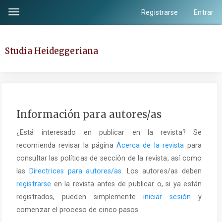
Salto
Registrarse
Entrar
Toggle
rápido
navigation
al
contenido
Studia Heideggeriana
de
la
página
Navegación
principal
Información para autores/as
Contenido
¿Está interesado en publicar en la revista? Se
principal
recomienda revisar la página
Acerca de la revista
para
Barra
consultar las políticas de sección de la revista, así como
lateral
las
Directrices para autores/as
. Los autores/as deben
registrarse
en la revista antes de publicar o, si ya están
registrados, pueden simplemente
iniciar sesión
y
comenzar el proceso de cinco pasos.