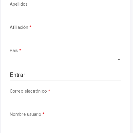
Obligatorio
Apellidos
Obligatorio
Afiliación
*
Obligatorio
País
*
Entrar
Obligatorio
Correo electrónico
*
Obligatorio
Nombre usuario
*