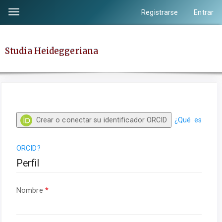
Salto
Registrarse
Entrar
Toggle
rápido
navigation
al
contenido
Studia Heideggeriana
de
la
página
Navegación
principal
Crear o conectar su identificador ORCID
¿Qué es
Contenido
principal
Barra
ORCID?
lateral
Perfil
Obligatorio
Nombre
*