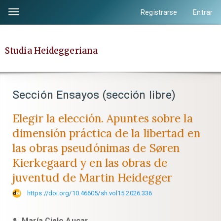
Salto
Registrarse
Entrar
Toggle
rápido
navigation
al
contenido
Studia Heideggeriana
de
la
página
Sección Ensayos (sección libre)
Navegación
principal
Elegir la elección. Apuntes sobre la
Contenido
dimensión práctica de la libertad en
principal
las obras pseudónimas de Søren
Barra
Kierkegaard y en las obras de
lateral
juventud de Martin Heidegger
https://doi.org/10.46605/sh.vol15.2026.336
María Cielo Aucar