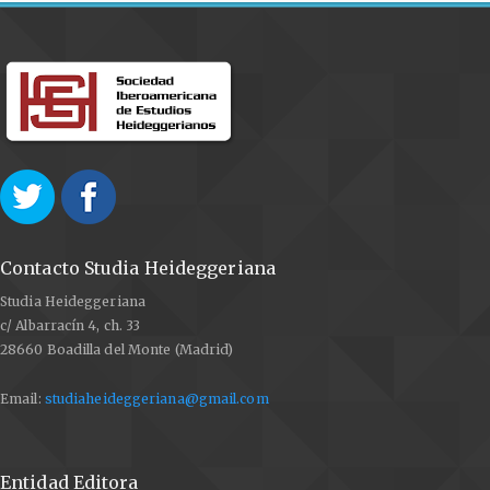
York: Routledge.
KIERKEGAARD, Søren (2007). O lo uno o lo otro. Un
fragmento de vida II. Madrid: Trotta.
KUDER, Paul (2015). Heideggers Kierkegaard. Dresden:
Nomos.
ROCCA, Ettore (2020). Kierkegaard. Secreto y
testimonio. Madrid: Universidad Pontificia Comillas.
RODRÍGUEZ, Ramón (2014). “Ontología existencial y
ética”, en Reflection on Morality in Contemporary
Contacto Studia Heideggeriana
Philosophy. Hildesheim/Zürich/New York: Olms, pp.
Studia Heideggeriana
109-146.
c/ Albarracín 4, ch. 33
THONHAUSER, Gerhard (2016). Ein rätselhaftes
28660 Boadilla del Monte (Madrid)
Zeichen. Zum Verhältnis von Martin Heidegger und
Email:
studiaheideggeriana@gmail.com
Søren Kierkegaard. Berlin: De Gruyter. (Kierkegaard
Studies. Monograph Series, 33).
VIÑAS VERA, Ángel (2017). Søren Kierkegaard. Una
Entidad Editora
teoría del cielo. (Tesis doctoral).