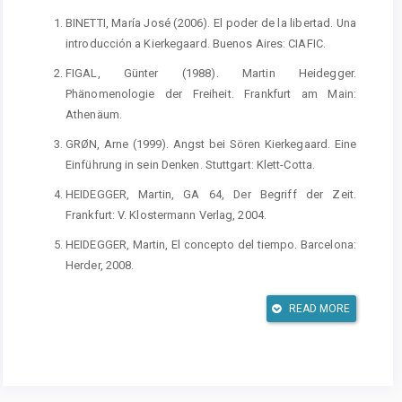
BINETTI, María José (2006). El poder de la libertad. Una
introducción a Kierkegaard. Buenos Aires: CIAFIC.
FIGAL, Günter (1988). Martin Heidegger.
Phänomenologie der Freiheit. Frankfurt am Main:
Athenäum.
GRØN, Arne (1999). Angst bei Sören Kierkegaard. Eine
Einführung in sein Denken. Stuttgart: Klett-Cotta.
HEIDEGGER, Martin, GA 64, Der Begriff der Zeit.
Frankfurt: V. Klostermann Verlag, 2004.
HEIDEGGER, Martin, El concepto del tiempo. Barcelona:
Herder, 2008.
HEIDEGGER, Martin, GA 2, Sein und Zeit. Frankfurt: V.
READ MORE
Klostermann Verlag, 1976.
HEIDEGGER, Martin, Ser y tiempo. México: Fondo de
Cultura Económica. 2019.
HODGE, Johanna (1995). Heidegger and ethics. New