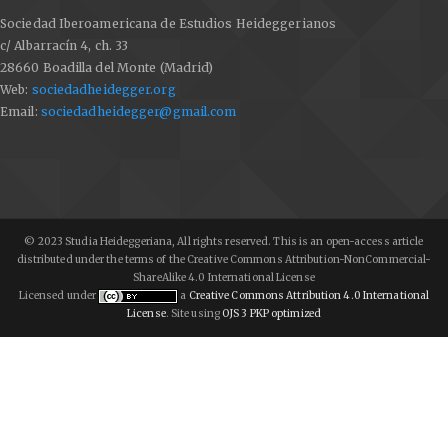
Sociedad Iberoamericana de Estudios Heideggerianos
WAHL, Jean (2008). Études Kierkegaardiennes. París:
c/ Albarracín 4, ch. 33
Vrin.
28660 Boadilla del Monte (Madrid)
Web:
sociedadheidegger.org
Email:
sociedadheidegger@gmail.com
© 2023 Studia Heideggeriana, All rights reserved. This is an open-access article
distributed under the terms of the Creative Commons Attribution-NonCommercial-
ShareAlike 4.0 International License
Licensed under
a
Creative Commons Attribution 4.0 International
License
. Site using
OJS 3 PKP optimized