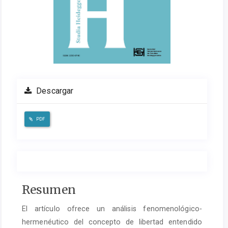
Descargar
PDF
Contenido
Resumen
del
El artículo ofrece un análisis fenomenológico-
artículo
hermenéutico del concepto de libertad entendido
principal