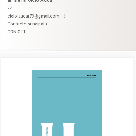
cielo.aucar79@gmail.com (
Contacto principal )
CONICET
Barra
lateral
de
artículos