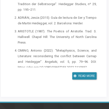
Tradition der Selbstsorge”. Heidegger Studies, nº 29,
pp. 195–211.
ADRIÁN, Jesús (2015). Guía de lectura de Ser y Tiempo
de Martin Heidegger, vol. 2. Barcelona: Herder.
ARISTOTLE (1987). The Poetics of Aristotle. Trad. S.
Halliwell. Chapel Hill: The University of North Carolina
Press.
CIMINO, Antonio (2022). “Metaphysics, Science, and
Literature: reconsidering the conflict between Carnap
and Heidegger”. Angelaki, vol. 5, pp. 79–96. DOI:
https://doi.org/10.1080/0969725X.2022.2110397.
DILTHEY, Wilhelm (1985). Poetry and Experience.
READ MORE
Princeton: Princeton University Press.
FABRIS, Adriano (2000). Essere e tempo di Heidegger:
Introduzione alla lettura. Roma: Carocci.
HEIDEGGER, Martin (1962). Being and Time. Trad. John
Macquarrie & Edward Robinson. Oxford: Blackwell.