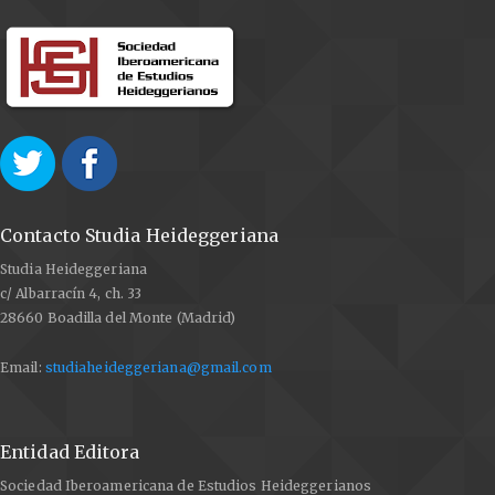
HEIDEGGER, Martin (1988). The Basic Problems of
Phenomenology. Trad. Albert Hofstadter. Bloomington
(IN): Indiana University Press.
HEIDEGGER, Martin (1998). “Plato’s Doctrine of Truth”.
En: Pathmarks. Trad. Thomas Sheehan. Cambridge:
Cambridge University Press, pp. 155–182.
HEIDEGGER, Martin (2001). Phenomenological
Contacto Studia Heideggeriana
Interpretations of Aristotle: Initiation into
Phenomenological Research. Trad. Richard Rojcewicz.
Studia Heideggeriana
Bloomington (IN): Indiana University Press.
c/ Albarracín 4, ch. 33
28660 Boadilla del Monte (Madrid)
HOPE, Jonathan (2013). Qu’est-ce que le sens? Lecture
de la construction du sens dans Sein und Zeit de
Email:
studiaheideggeriana@gmail.com
Martin Heidegger, et relectures contemporaines:
angoisse, langage, image. Montréal: Université du
Québec à Montréal.
Entidad Editora
LARIVÉE, Annie; LEDUC, Alexandra (2002). “Le souci de
soi dans Être et Temps: L’accentuation radicale d’une
Sociedad Iberoamericana de Estudios Heideggerianos