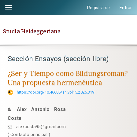
Salto
Registrarse
Entrar
Toggle
rápido
navigation
al
contenido
Studia Heideggeriana
de
la
página
Sección Ensayos (sección libre)
Navegación
principal
¿Ser y Tiempo como Bildungsroman?
Contenido
Una propuesta hermenéutica
principal
Barra
https://doi.org/10.46605/sh.vol15.2026.319
lateral
Alex Antonio Rosa
Costa
alexcosta95@gmail.com
( Contacto principal )