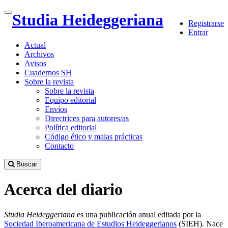
Salto
Studia Heideggeriana
Toggle
Registrarse
rápido
navigation
Entrar
al
contenido
Actual
de
Archivos
la
Avisos
página
Cuadernos SH
Sobre la revista
Navegación
Sobre la revista
principal
Equipo editorial
Contenido
Envíos
principal
Directrices para autores/as
Barra
Política editorial
lateral
Código ético y malas prácticas
Contacto
Buscar
Acerca del diario
Studia Heideggeriana
es una publicación anual editada por la
Sociedad Iberoamericana de Estudios Heideggerianos
(SIEH). Nace