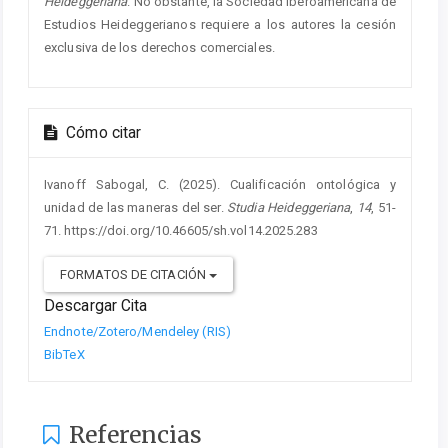
Heideggeriana
. No obstante, la Sociedad Iberoamericana de
Estudios Heideggerianos requiere a los autores la cesión
exclusiva de los derechos comerciales.
Cómo citar
Ivanoff Sabogal, C. (2025). Cualificación ontológica y
unidad de las maneras del ser.
Studia Heideggeriana
,
14
, 51-
71. https://doi.org/10.46605/sh.vol14.2025.283
FORMATOS DE CITACIÓN
Descargar Cita
Endnote/Zotero/Mendeley (RIS)
BibTeX
Referencias