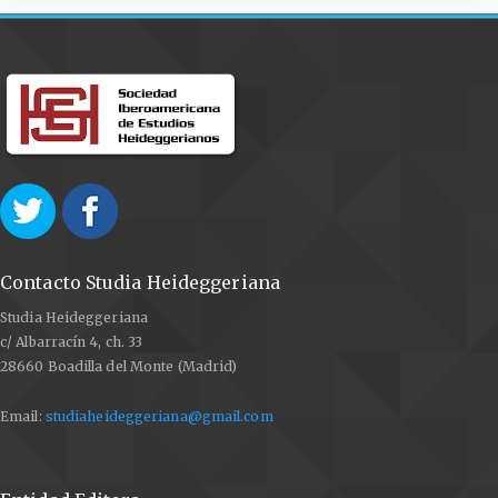
Zaborowski (ed.). Heidegger’s Question of Being.
Dasein, Truth and History. Washington: The Catholic
University of America, pp. 8-25.
FREDE, Dorothea (2013). Zum Sinn von Sein und
Seinsverstehen, en D. Thomä (ed.), Heidegger
Handbuch. Stuttgart/Weimar: J.B. Metzler, pp. 279-284
GUTSCHMIDT, Rico/SCHMIDT, Stefan W. (2020). Martin
Heidegger – Kritik der Metaphysik im Ausgang von
Welt und Sein. Phänomenologische Metaphysik, T.
Keiling (ed.). Tübingen: Mohr Siebeck, pp. 112-154.
Contacto Studia Heideggeriana
HEIDEGGER, Martin (2006). Sein und Zeit, Tübingen:
Studia Heideggeriana
Max Niemeyer. 19a ed.
c/ Albarracín 4, ch. 33
HEIDEGGER, Martin, GA 3. Kant und das Problem der
28660 Boadilla del Monte (Madrid)
Metaphysik. Ed. F.-W. von Herrmann, Frankfurt a.M.:
Klostermann, 1991.
Email:
studiaheideggeriana@gmail.com
HEIDEGGER, Martin, GA 22. Die Grundbegriffen der
antiken Philosophie. Ed. F.-K. Blust, Frankfurt a.M.:
Klostermann, 1993.