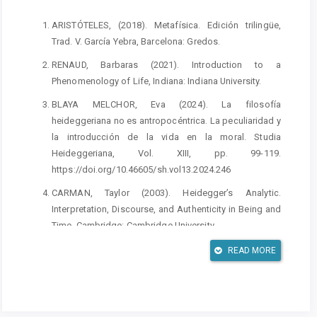
ARISTÓTELES, (2018). Metafísica. Edición trilingüe,
Trad. V. García Yebra, Barcelona: Gredos.
RENAUD, Barbaras (2021). Introduction to a
Phenomenology of Life, Indiana: Indiana University.
BLAYA MELCHOR, Eva (2024). La filosofía
heideggeriana no es antropocéntrica. La peculiaridad y
la introducción de la vida en la moral. Studia
Heideggeriana, Vol. XIII, pp. 99-119.
https://doi.org/10.46605/sh.vol13.2024.246
CARMAN, Taylor (2003). Heidegger’s Analytic.
Interpretation, Discourse, and Authenticity in Being and
Time. Cambridge: Cambridge University.
CIMINO, Antonio (2013). Phänomenologie und Vollzug.
READ MORE
Heideggers performative Philosophie des faktischen
Lebens. Frankfurt a.M.: Klostermann.
DAHLSTROM, Daniel (2017). Rethinking Difference. H.