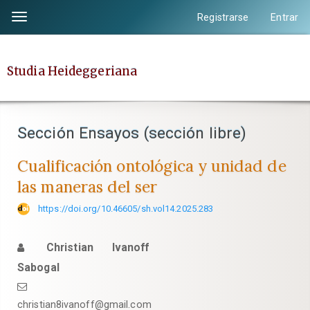
Salto
Registrarse
Entrar
Toggle
rápido
navigation
al
contenido
Studia Heideggeriana
de
la
página
Sección Ensayos (sección libre)
Navegación
principal
Cualificación ontológica y unidad de
Contenido
las maneras del ser
principal
Barra
https://doi.org/10.46605/sh.vol14.2025.283
lateral
Christian Ivanoff
Sabogal
christian8ivanoff@gmail.com