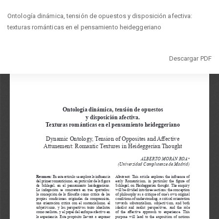
Volver
Ontología dinámica, tensión de opuestos y disposición afectiva:
a
texturas románticas en el pensamiento heideggeriano
los
detalles
del
Descargar
Descargar PDF
artículo