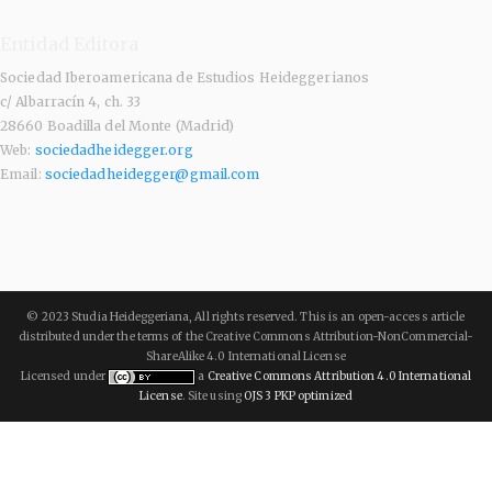
Entidad Editora
Sociedad Iberoamericana de Estudios Heideggerianos
c/ Albarracín 4, ch. 33
28660 Boadilla del Monte (Madrid)
Web:
sociedadheidegger.org
Email:
sociedadheidegger@gmail.com
© 2023 Studia Heideggeriana, All rights reserved. This is an open-access article
distributed under the terms of the Creative Commons Attribution-NonCommercial-
ShareAlike 4.0 International License
Licensed under
a
Creative Commons Attribution 4.0 International
License
. Site using
OJS 3 PKP optimized