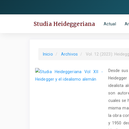
Salto
rápido
al
Studia Heideggeriana
Actual
Ar
contenido
de
la
página
Inicio
Archivos
Vol. 12 (2023): Heideg
Navegación
principal
Desde sus 
Contenido
Heidegger
principal
idealista a
Barra
son autor
lateral
cuales se 
misma mane
la obra co
y 1950 ded