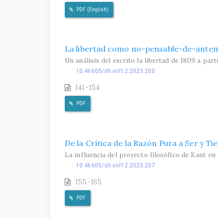
PDF (English)
La libertad como no-pensable-de-antem
Un análisis del escrito la libertad de 1809 a par
10.46605/sh.vol12.2023.200
141-154
PDF
De la Crítica de la Razón Pura a Ser y T
La influencia del proyecto filosófico de Kant e
10.46605/sh.vol12.2023.207
155-165
PDF