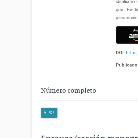
idealismo 
que Heide
pensamient
DOI:
https
Publicado
Número completo
PDF