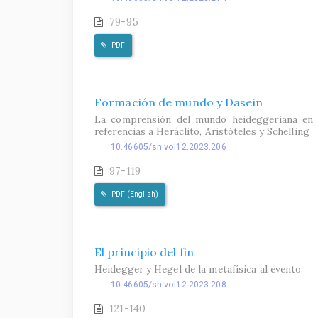
79-95
PDF
Formación de mundo y Dasein
La comprensión del mundo heideggeriana en 
referencias a Heráclito, Aristóteles y Schelling
10.46605/sh.vol12.2023.206
97-119
PDF (English)
El principio del fin
Heidegger y Hegel de la metafísica al evento
10.46605/sh.vol12.2023.208
121-140