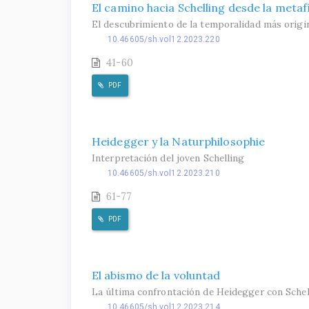
El camino hacia Schelling desde la metafís
El descubrimiento de la temporalidad más origin
10.46605/sh.vol12.2023.220
41-60
PDF
Heidegger y la Naturphilosophie
Interpretación del joven Schelling
10.46605/sh.vol12.2023.210
61-77
PDF
El abismo de la voluntad
La última confrontación de Heidegger con Schel
10.46605/sh.vol12.2023.214